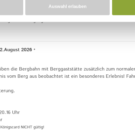
Auswahl erlauben
lfahrten (Einzelfahrten sind nicht kontingentiert.)
önigscard NICHT gültig!
2.August 2026
*
iben die Bergbahn mit Berggaststätte zusätzlich zum normalen
nis vom Berg aus beobachtet ist ein besonderes Erlebnis! Fah
terung.
20.16 Uhr
r
Königscard NICHT gültig!