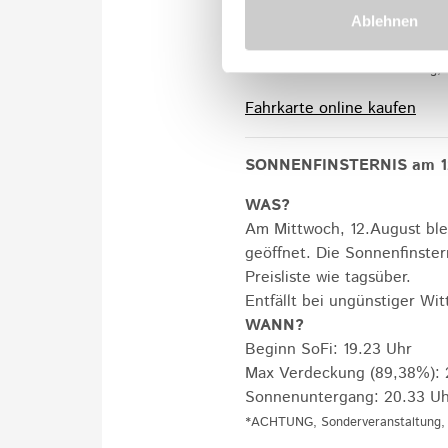
NEU
Ablehnen
Kontingentierte Berg- und Ta
*ACHTUNG Sonderveranstaltung; K
Fahrkarte online kaufen
SONNENFINSTERNIS am 1
WAS?
Am Mittwoch, 12.August ble
geöffnet. Die Sonnenfinster
Preisliste wie tagsüber.
Entfällt bei ungünstiger Wit
WANN?
Beginn SoFi: 19.23 Uhr
Max Verdeckung (89,38%): 
Sonnenuntergang: 20.33 Uh
*ACHTUNG, Sonderveranstaltung, 