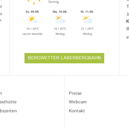
Sonnig
hr
T
So, 09.08.
Mo, 10.08.
Di, 11.08.
hr
J
K
"
B
16 / 30°C
18 / 30°C
21 / 28°C
Leicht bewölkt
Wolkig
Wolkig
e
BERGWETTER LABERBERGBAHN
n
Preise
asthütte
Webcam
bszeiten
Kontakt