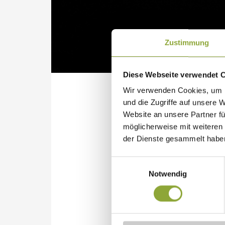
Zustimmung
Diese Webseite verwendet 
Wir verwenden Cookies, um I
und die Zugriffe auf unsere 
Website an unsere Partner fü
möglicherweise mit weiteren
LANGER DONNERSTAG
der Dienste gesammelt habe
*
Von Donnerstag, 4. Juni 202
Einwilligungsauswahl
Oberammergau (mit Berggast
Notwendig
Erleben Sie einen unvergess
ganz besonderes Erlebnis. 
Aussichtsterrasse kulinaris