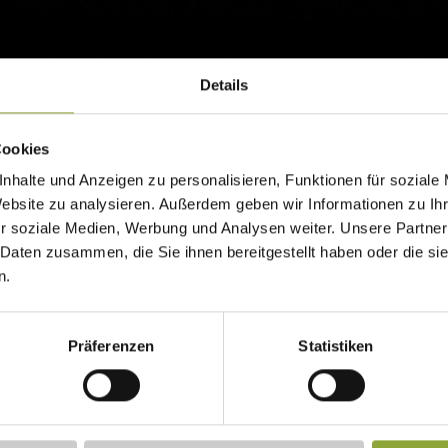
Details
Cookies
nhalte und Anzeigen zu personalisieren, Funktionen für soziale
Veranstaltungen
Website zu analysieren. Außerdem geben wir Informationen zu I
r soziale Medien, Werbung und Analysen weiter. Unsere Partner
 Daten zusammen, die Sie ihnen bereitgestellt haben oder die s
n.
6 bis einschließlich Donnerstag, 27. August 2026, verlängert
haus) wieder jeden Donnerstag den Fahrbetrieb bis 22.00 Uhr
Präferenzen
Statistiken
lichen Sonnenuntergang in den Bergen! Die nächtliche Talfahr
Wandern Sie in den Abendstunden auf den Laber, lassen Sie si
ch verwöhnen und genießen Sie anschließend die entspannte Go