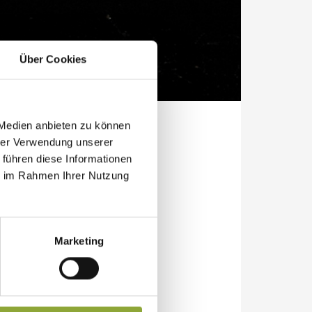
Über Cookies
 Medien anbieten zu können
hrer Verwendung unserer
 führen diese Informationen
ie im Rahmen Ihrer Nutzung
 die Laber-Bergbahn in
 – bei jeder Witterung.
Marketing
t mit der Seilbahn ist ein
ch auf unserer
ndelfahrt zurück ins Tal.