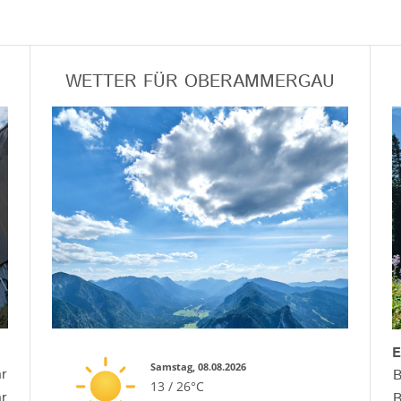
WETTER FÜR OBERAMMERGAU
E
Samstag, 08.08.2026
hr
B
13 / 26°C
hr
B