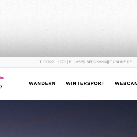
T.
08822 - 4770
| E.
LABER-BERGBAHN@T-ONLINE.DE
WANDERN
WINTERSPORT
WEBCA